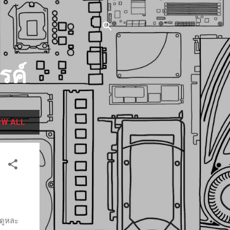
รค์
W ALL
้ดูหละ