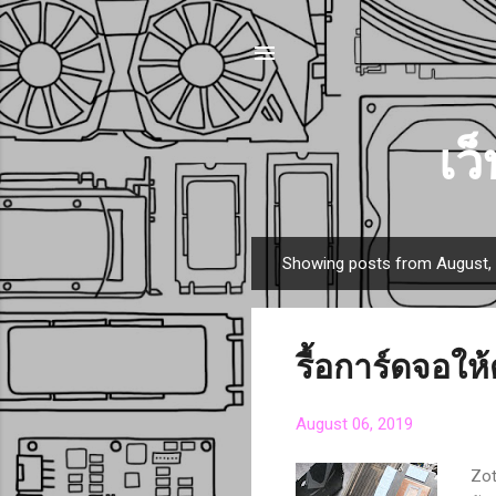
เว
Showing posts from August,
P
o
s
t
รื้อการ์ดจอให้
s
August 06, 2019
Zot