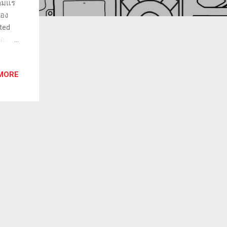
วามแร
ของ
nted
่อง
ลง
ขัดซะ
MORE
็นซิลิ
ุดบน
 บน
อย่าง
พิน