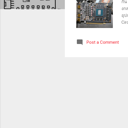
กัน
งกล
อุป
Cir
Dis
เมน
Post a Comment
ชิป
กอน
ตัว
การ
ใด 
การ์