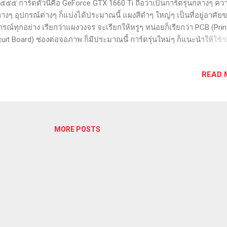
 ๕๕๕ การ์ดตัวนี้คือ GeForce GTX 1660 Ti ถือว่าเป็นการ์ดรุ่นกลางๆ ค
างๆ อุปกรณ์ต่างๆ ก็แบ่งได้ประมาณนี้ แผงสีดำๆ ใหญ่ๆ เป็นที่อยู่อาศัย
กรณ์ทุกอย่าง เรียกว่าแผงวงจร จะเรียกให้หรูๆ หน่อยก็เรียกว่า PCB (Pri
cuit Board) ช่องต่อจอภาพ ก็มีประมาณนี้ การ์ดรุ่นใหม่ๆ ก็แนะนำให้ใช้ช
playPort หรือ HDMI จะได้คุณภาพภาพดีที่สุด สล็อต PCI Express เสียบ
บอร์ด ถ้าไม่จำเป็นก็อย่าไปจับไปถูมัน แต่ถ้าเปิดไม่ติดก็ลองเอายางลบ
READ 
กราฟิก สี่เหลี่ยมๆ เขียวๆ ตรงกลางรูปนั่นแหละ ส่วนตรงกลางสีเขียวๆ ก็เป
 ทรานซิสเตอร์ที่ใช้ประมวลผลทั้งหมดก็อยู่ในนี้ และก็เป็นจุดสำคัญที่ส
การ์ด ที่ต้องระบายความร้อน แรม หกเม็ดเหลี่ยมๆ ที่อยู่รอบๆ ชิปกราฟิก
์ดจอมีแรมเป็นของตัวเอง ไม่ได้เกี่ยวกับแรม DDR3 DDR4 ของเครื่องแต่
ช่องต่อไฟเลี้ยง มีทั้งแบบ 6 และ 8 พิน บางที่ช่อง 8 พิน ก็จะเรียกว่า 6+2 
MORE POSTS
ดรุ่นเล็กๆ จะไม่มีช่องนี้ รุ่นกลางๆ ...